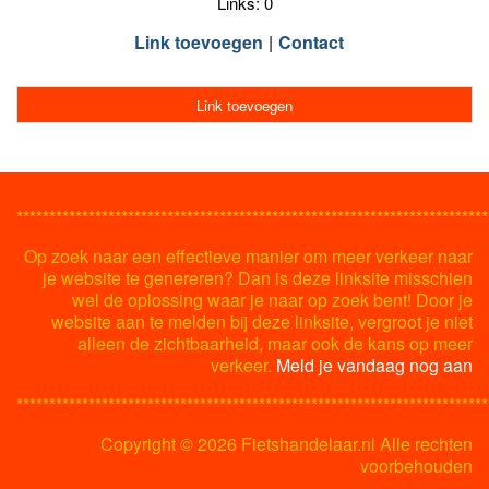
Links: 0
Link toevoegen
Contact
Link toevoegen
************************************************************************
Op zoek naar een effectieve manier om meer verkeer naar
je website te genereren? Dan is deze linksite misschien
wel de oplossing waar je naar op zoek bent! Door je
website aan te melden bij deze linksite, vergroot je niet
alleen de zichtbaarheid, maar ook de kans op meer
verkeer.
Meld je vandaag nog aan
************************************************************************
Copyright ©
2026 Fietshandelaar.nl Alle rechten
voorbehouden